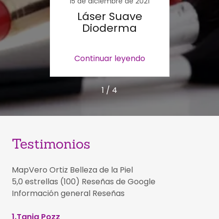
e 2020
15 de diciembre de 2021
19 d
asos
Láser Suave
Los
des
Dioderma
os
endo
Continuar leyendo
Con
1 / 4
Testimonios
MapVero Ortiz Belleza de la Piel
5,0 estrellas (100) Reseñas de Google
Información general Reseñas
1.Tania Pozz