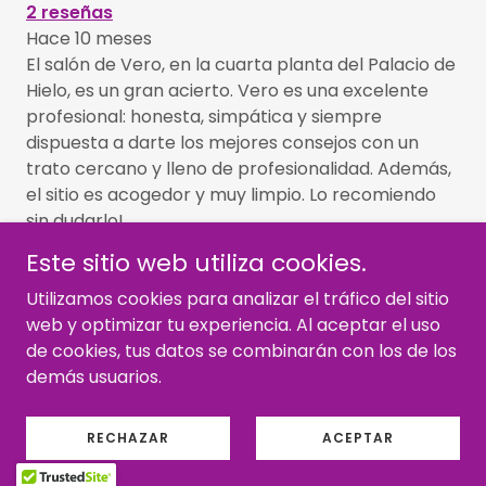
2 reseñas
Hace 10 meses
El salón de Vero, en la cuarta planta del Palacio de
Hielo, es un gran acierto. Vero es una excelente
profesional: honesta, simpática y siempre
dispuesta a darte los mejores consejos con un
trato cercano y lleno de profesionalidad. Además,
el sitio es acogedor y muy limpio. Lo recomiendo
sin dudarlo!
Este sitio web utiliza cookies.
Utilizamos cookies para analizar el tráfico del sitio
web y optimizar tu experiencia. Al aceptar el uso
Copyright © 2025, VERO ORTIZ BELLEZA DE LA PIEL. All Rights
de cookies, tus datos se combinarán con los de los
Reserved.
demás usuarios.
Con tecnología de
RECHAZAR
ACEPTAR